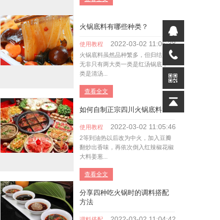
联系我们
火锅底料有哪些种类？
2022-03-02
11:06:38
使用教程
火锅底料虽然品种繁多，但归结起来
无非只有两大类一类是红汤锅底，一
类是清汤...
查看全文
如何自制正宗四川火锅底料?
2022-03-02
11:05:46
使用教程
2等到油热以后改为中火，加入豆瓣
翻炒出香味，再依次倒入红辣椒花椒
大料姜葱...
查看全文
分享四种吃火锅时的调料搭配
方法
2022-03-02
11:04:42
调料搭配