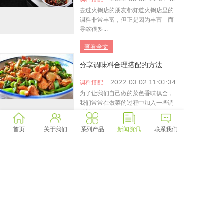
去过火锅店的朋友都知道火锅店里的
调料非常丰富，但正是因为丰富，而
导致很多...
查看全文
分享调味料合理搭配的方法
2022-03-02
11:03:34
调料搭配
为了让我们自己做的菜色香味俱全，
我们常常在做菜的过程中加入一些调
味料，合...
首页
关于我们
系列产品
新闻资讯
联系我们
查看全文
1
2
3
>
Copyright @ 2019-2022 Company name All rights reserved.
闽ICP备18009205号
闽ICP备18009205号